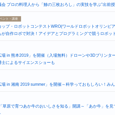
会 プロの料理人から「鯵の三枚おろし」の実技を学ぶ"出前授
ベント・講座
ップ・ロボットコンテストWRO(ワールドロボットオリンピアド
ちが自作ロボで対決！アイデアとプログラミングで競うロボッ
場 in 熊本2019」を開催（入場無料）ドローンや3Dプリ
博士によるサイエンスショーも
 in 湘南 2019 summer」を開催～科学っておもしろい！
 「草原で育つあか牛のおいしさを知る」開講～「あか牛」を見
～