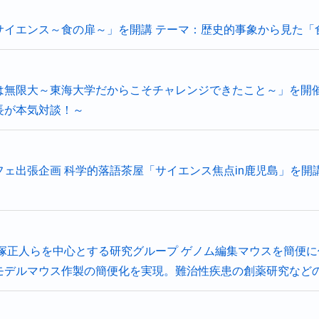
サイエンス～食の扉～」を開講 テーマ：歴史的事象から見た「
は無限大～東海大学だからこそチャレンジできたこと～」を開
長が本気対談！～
ェ出張企画 科学的落語茶屋「サイエンス焦点in鹿児島」を開
塚正人らを中心とする研究グループ ゲノム編集マウスを簡便に作
モデルマウス作製の簡便化を実現。難治性疾患の創薬研究など