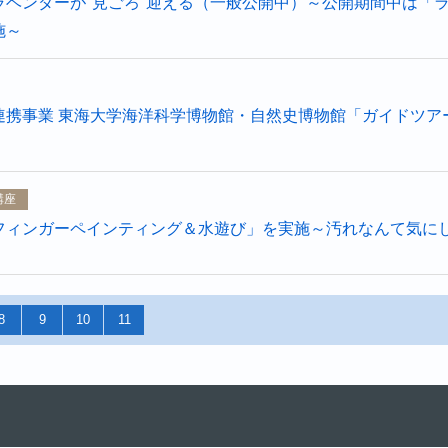
ラベンダーが"見ごろ"迎える（一般公開中）～公開期間中は「
施～
連携事業 東海大学海洋科学博物館・自然史博物館「ガイドツア
講座
フィンガーペインティング＆水遊び」を実施～汚れなんて気に
8
9
10
11