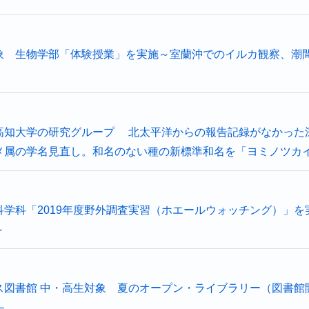
象 生物学部「体験授業」を実施～室蘭沖でのイルカ観察、潮
高知大学の研究グループ 北太平洋からの報告記録がなかった
メ属の学名見直し。和名のない種の新標準和名を「ヨミノツカ
科学科「2019年度野外調査実習（ホエールウォッチング）」
～
ス図書館 中・高生対象 夏のオープン・ライブラリー（図書館
―