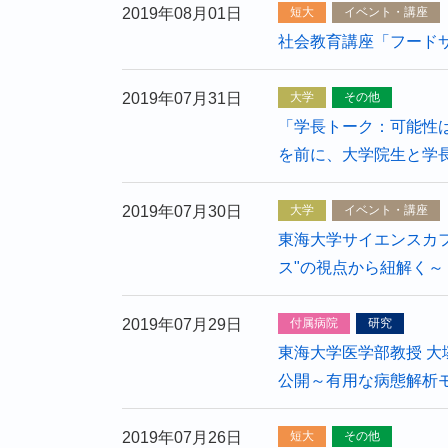
2019年08月01日
短大
イベント・講座
社会教育講座「フード
2019年07月31日
大学
その他
「学長トーク：可能性
を前に、大学院生と学
2019年07月30日
大学
イベント・講座
東海大学サイエンスカフ
ス"の視点から紐解く～
2019年07月29日
付属病院
研究
東海大学医学部教授 大
公開～有用な病態解析
2019年07月26日
短大
その他