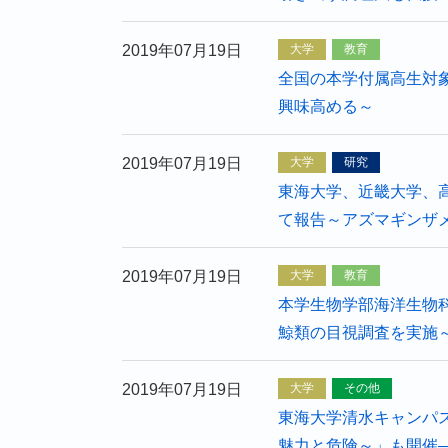
2019年07月19日
大学
教育
全国の本学付属高生対
興味高める～
2019年07月19日
大学
研究
東海大学、近畿大学、
て報告～アズマギンザ
2019年07月19日
大学
教育
本学生物学部海洋生物
鯨類の目視調査を実施
2019年07月19日
大学
その他
東海大学清水キャンパ
魅力と危険～」も開催