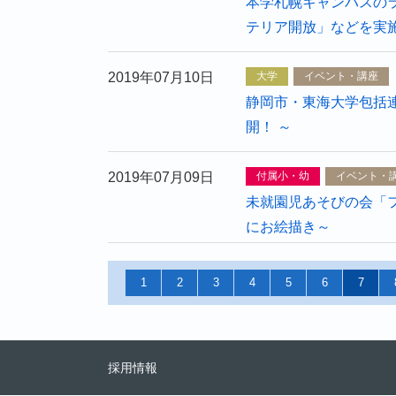
本学札幌キャンパスの
テリア開放」などを実
2019年07月10日
大学
イベント・講座
静岡市・東海大学包括
開！ ～
2019年07月09日
付属小・幼
イベント・
未就園児あそびの会「
にお絵描き～
1
2
3
4
5
6
7
採用情報