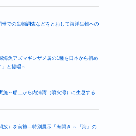
間帯での生物調査などをとおして海洋生物への
深海魚アズマギンザメ属の1種を日本から初め
イ」と提唱～
を実施～船上から内浦湾（噴火湾）に生息する
開放）を実施―特別展示「海開き ～『海』の