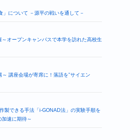
食」について －源平の戦いを通して－
催～オープンキャンパスで本学を訪れた高校生
講～ 講座会場が寄席に！落語を"サイエン
製できる手法「i-GONAD法」の実験手順を
の加速に期待～