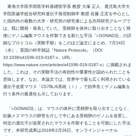
東海大学医学部医学科基礎医学系 教授 大塚 正人、鹿児島大学大
学院医歯学総合研究科遺伝子発現制御学 教授 佐藤 正宏を中心とし
た国内外の複数の大学・研究所の研究者による共同研究グループで
は、既に開発・発表していた、受精卵を体外に取り出すことなく簡
便にゲノム編集マウスを作製できる新たな手法「i-GONAD法」の詳
細なプロトコル（実験手順）をこのほど論文にまとめ、7月24日
（水）、英国の科学雑誌『Nature Protocols』（DOI:
10.1038/s41596-019-0187-x、URL:
https://www.nature.com/articles/s41596-019-0187-x）に掲載されま
した。これは、その実験手法の有効性や重要性が認められたことを
意味します。なお、本論文では、世界中で最も広く利用されている
遺伝子改変マウス「C57BL/6系統（ⅰ）」で効率良くゲノム編集を
行う条件の最適化も示しております。
「i-GONAD法」は、マウスの体外に受精卵を取り出すことなく、
妊娠メスマウスの卵管を介して中にある受精卵のゲノムを改変し、
特定の遺伝子が改変されたマウスを作製することを可能にした手法
です。本研究成果は2018年2月26日、オンラインジャーナル