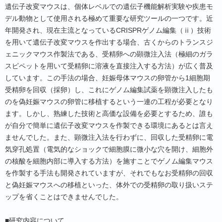
遺伝子改変マウスは、個体レベルでの遺伝子機能解析実験や疾患モ
デル動物として使用される極めて重要な研究ツールの一つです。近
年開発され、現在主流となっているCRISPRゲノム編集（ⅱ）技術
を用いて遺伝子改変マウスを作出する場合、古くからのトランスジ
ェニックマウス作製法である、受精卵への顕微注入法（極細のガラ
スピペットを用いて受精卵に溶液を直接注入する方法）が広く普及
しています。この手法の場合、妊娠母体マウスの卵管から1細胞期
受精卵を回収（採卵）し、これにゲノム編集試薬を顕微注入したも
のを偽妊娠マウスの卵管に移植するという一連の工程が必要となり
ます。しかし、熟練した技術と高価な設備を必要とするため、誰も
が自分で簡単に遺伝子改変マウスを作製できる環境にあるとは言え
ませんでした。また、顕微注入法を行わずに、回収した受精卵に電
気穿孔処置（電気的なショックで細胞膜に微小な穴を開け、細胞外
の核酸を細胞内部に導入する方法）を施すことでゲノム編集マウス
を作製する手法も開発されていますが、それでもなお受精卵の回収
と偽妊娠マウスへの移植といった、体外での受精卵の取り扱いステ
ップを省くことはできませんでした。
■研究内容について