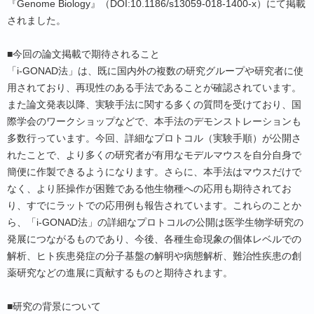
『Genome Biology』（DOI:10.1186/s13059-018-1400-x）にて掲載
されました。
■今回の論文掲載で期待されること
「i-GONAD法」は、既に国内外の複数の研究グループや研究者に使
用されており、再現性のある手法であることが確認されています。
また論文発表以降、実験手法に関する多くの質問を受けており、国
際学会のワークショップなどで、本手法のデモンストレーションも
多数行っています。今回、詳細なプロトコル（実験手順）が公開さ
れたことで、より多くの研究者が有用なモデルマウスを自分自身で
簡便に作製できるようになります。さらに、本手法はマウスだけで
なく、より胚操作が困難である他生物種への応用も期待されてお
り、すでにラットでの応用例も報告されています。これらのことか
ら、「i-GONAD法」の詳細なプロトコルの公開は医学生物学研究の
発展につながるものであり、今後、各種生命現象の個体レベルでの
解析、ヒト疾患発症の分子基盤の解明や病態解析、難治性疾患の創
薬研究などの進展に貢献するものと期待されます。
■研究の背景について