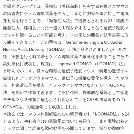
本研究グループでは、受精卵（着床前胚）を有する妊娠メスマウス
の卵管内にゲノム編集試薬を注入し、直ちに卵管全体に対して電気
穿孔法を行うことで、「顕微注入法」で必要とされる採卵、核酸の
顕微注入、移植といった一連の工程を介することなく遺伝子改変マ
ウスを作製することが可能と考え、その手法の開発と効率改善に取
り組んできました。この手法は「Genome-editing via Oviductal
Nucleic Acids Delivery（GONAD）」法と命名されましたが、その
後、実験を行う時間帯とゲノム編集試薬の最適化を図ることでその
高効率化に成功し、現在は「improved GONAD （i-GONAD）法」
と呼んでいます。様々な種類の遺伝子改変マウス（特定の遺伝子を
破壊したノックアウトマウス、遺伝子に微細な変化を導入したマウ
ス、外来遺伝子を挿入したノックインマウスなど）が「i-GONAD
法」を用いて作製できます。さらに今回、標準的な系統として疾患
モデルマウス作製に最も広く利用されているC57BL/6系統での「i-
GONAD法」の最適化にも成功しました。
本論文では、マウス作製経験のない研究者でも「i-GONAD法」を試
せるよう、初心者向けの実験系についても紹介し、また実験の各ス
テップに関して詳細な図や動画を公開しています。採卵や顕微注