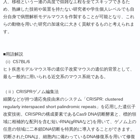
入、移植という一連の高度で煩雑な工程を全てスキップできるた
め、熟練した技術や装置を持たない研究者や学生個人レベルでも自
分自身で病態解析モデルマウスを作製することが可能となり、これ
らの動物を用いた研究の加速化に大きく貢献するものと考えられま
す。
■用語解説
（i）C57BL/6
ヒト疾患モデルマウス等の遺伝子改変マウスの遺伝的背景として、
最も一般的に用いられる近交系のマウス系統である。
（ⅱ）CRISPRゲノム編集法
細菌などが持つ適応免疫由来のシステム「CRISPR: clustered
regularly interspaced short palindromic repeats」を応用した遺伝子
改変技術。CRISPRの構成要素であるCas9 DNA切断酵素と、標的領
域に相補的な配列を含む短いRNA(gRNAなど)を用いて、ゲノム上の
任意の領域に二本鎖DNA切断を特異的に導入することができます。
切断されたDNAは、細胞内に備わっているDNA修復系を用いて修復