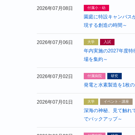
2026年07月08日
付属小・幼
園庭に特設キャンバス
現する創造の時間～
2026年07月06日
大学
入試
年内実施の2027年度
場を集約～
2026年07月02日
付属病院
研究
発電と水素製造を1枚
2026年07月01日
大学
イベント・講座
深海の神秘、見て触れ
でバックアップ～