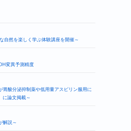
近な自然を楽しく学ぶ体験講座を開催～
DH変異予測精度
トの継続摂取が胃酸分泌抑制薬や低用量アスピリン服用に
n」に論文掲載～
が解説～