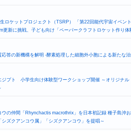
学学生ロケットプロジェクト（TSRP） 「第22回能代宇宙イベ
03m更新に挑戦、子ども向け「ペーパークラフトロケット作り体
応答の新機構を解明 -酵素処理した細胞外小胞による新たな治
エジプト 小学生向け体験型ワークショップ開催 ～オリジナル
～
の仲間「Rhynchactis macrothrix」を日本初記録 種
「シズクアンコウ属」「シズクアンコウ」を提唱～