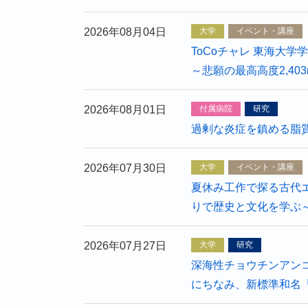
2026年08月04日
大学
イベント・講座
ToCoチャレ 東海大
～悲願の最高高度2,4
2026年08月01日
付属病院
研究
過剰な炎症を鎮める脂質
2026年07月30日
大学
イベント・講座
夏休み工作で探る古代
りで歴史と文化を学ぶ
2026年07月27日
大学
研究
深海性チョウチンアンコウ
にちなみ、新標準和名