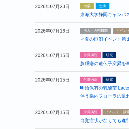
2026年07月23日
大学
連携
東海大学静岡キャンパ
2026年07月16日
法人・直轄機関
イベン
＜夏の恒例イベント第
2026年07月15日
付属病院
研究
脳腫瘍の遺伝子変異を画
2026年07月15日
付属病院
研究
明治保有の乳酸菌 Lacto
伴う腸内フローラの乱れを
2026年07月15日
付属病院
イベント・講
自覚症状がなくても進