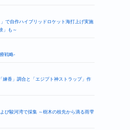
ント」で自作ハイブリッドロケット海打上げ実施
験」も～
療戦略-
「練香」調合と「エジプト神ストラップ」作
子島沖および駿河湾で採集 ～樹木の枝先から滴る雨雫