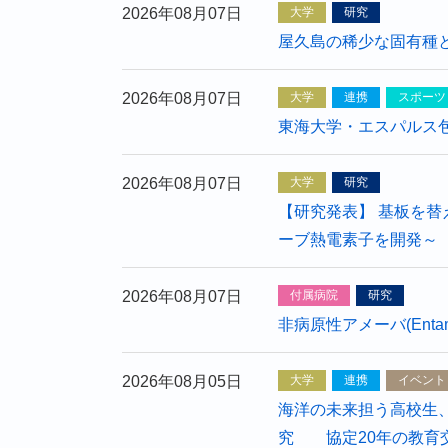
2026年08月07日
大学
研究
屋久島の稀少な固有種と
2026年08月07日
大学
連携
スポーツ
東海大学・エスパルス
2026年08月07日
大学
研究
【研究発表】 基板を
ーブ熱電素子を開発～
2026年08月07日
付属病院
研究
非病原性アメーバ(Ent
2026年08月05日
大学
連携
イベント
海洋の未来担う高校生
究 協定20年の教育