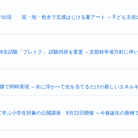
が出現 泥・泡・色水で五感はじける夏アート ～子ども主役
特待生試験「プレトク」 試験内容を変更 ～文部科学省方針に
の膜で同時実現 ～水に浮かべて光を当てるだけの新しいエネル
て学ぶ小学生対象の公開講座 8月22日開催 ～今春誕生の新