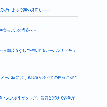
A分析による分類の見直し――
連携モデルの構築へ～
 ～冷却装置なしで作動するカーボンナノチュ
の赤痢アメーバ症における腸管免疫応答の理解に期待
洋・人文学部がタッグ、講義と実験で多角探