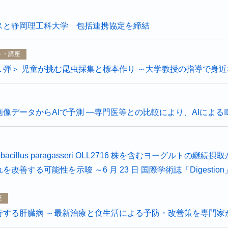
スと静岡理工科大学 包括連携協定を締結
ト・講座
１弾＞ 児童が挑む昆虫採集と標本作り ～大学教授の指導で身
像データからAIで予測 ―専門医等との比較により、AIによるI
bacillus paragasseri OLL2716 株を含むヨーグル
改善する可能性を示唆 ～6 月 23 日 国際学術誌「Digestio
座
行する肝臓病 ～最新治療と食生活による予防・改善策を専門家