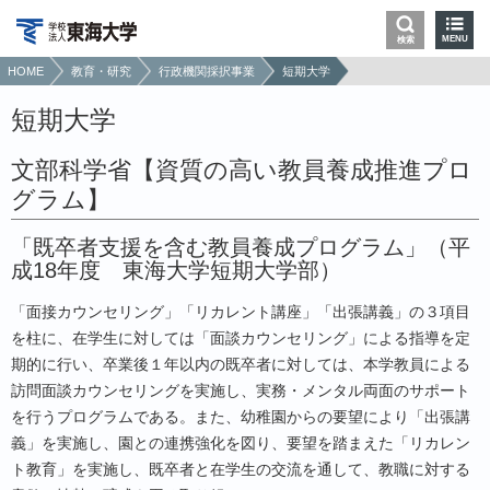
MENU
検索
HOME
教育・研究
行政機関採択事業
短期大学
短期大学
文部科学省【資質の高い教員養成推進プロ
グラム】
「既卒者支援を含む教員養成プログラム」（平
成18年度 東海大学短期大学部）
「面接カウンセリング」「リカレント講座」「出張講義」の３項目
を柱に、在学生に対しては「面談カウンセリング」による指導を定
期的に行い、卒業後１年以内の既卒者に対しては、本学教員による
訪問面談カウンセリングを実施し、実務・メンタル両面のサポート
を行うプログラムである。また、幼稚園からの要望により「出張講
義」を実施し、園との連携強化を図り、要望を踏まえた「リカレン
ト教育」を実施し、既卒者と在学生の交流を通して、教職に対する