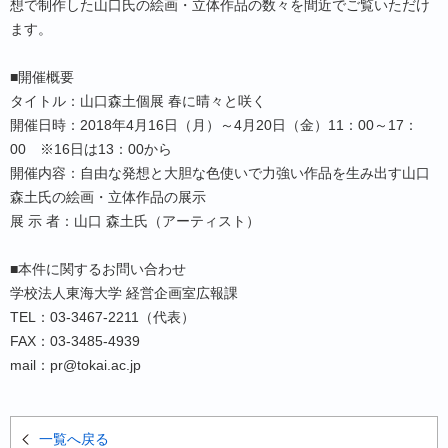
想で制作した山口氏の絵画・立体作品の数々を間近でご覧いただけ
ます。
■開催概要
タイトル：山口森土個展 春に晴々と咲く
開催日時：2018年4月16日（月）～4月20日（金）11：00～17：
00 ※16日は13：00から
開催内容：自由な発想と大胆な色使いで力強い作品を生み出す山口
森土氏の絵画・立体作品の展示
展 示 者：山口 森土氏（アーティスト）
■本件に関するお問い合わせ
学校法人東海大学 経営企画室広報課
TEL：03-3467-2211（代表）
FAX：03-3485-4939
mail：pr@tokai.ac.jp
一覧へ戻る