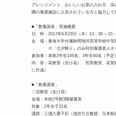
アレンジメント、おいしいお茶の入れ方、浴
隣の養護施設に入居されている方と協力して
■「教養講座」実施概要
日 時：2017年6月29日（木）13：30 ～15：
会 場：東海大学付属静岡翔洋高等学校中等部 
※「七夕飾り」のみ特別養護老人ホーム羽衣
参加者：本校2年生145名、3年生60名（予定
内 容：花教室（生け花）、煎茶教室、花育
に作成）
■「教養講座」
◇花教室（生け花）
会場：本校2号館3階被服室
対象：2年女子31名
講師：三浦八重子氏（池坊引立教授、元本校