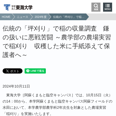
MENU
検索
HOME
ニュース
2024年度
伝統の「坪刈り」で稲の収量調査 鎌の扱いに悪戦苦闘 ～農学部の農場実習で稲刈り 収穫した米に手紙添えて保護者へ～
伝統の「坪刈り」で稲の収量調査 鎌
の扱いに悪戦苦闘 ～農学部の農場実習
で稲刈り 収穫した米に手紙添えて保
護者へ～
2024年10月11日
東海大学［阿蘇くまもと臨空キャンパス］では、10月15日（火）
の14：00から、本学阿蘇くまもと臨空キャンパス阿蘇フィールドの
水田において、本学農学部農学科2年次生を対象とした農場実習
「稲刈り」を実施いたします。