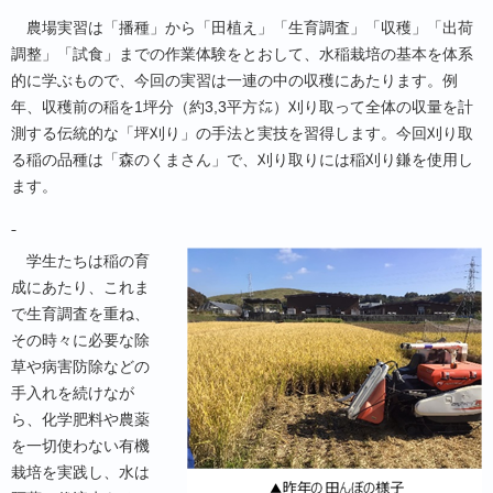
農場実習は「播種」から「田植え」「生育調査」「収穫」「出荷
調整」「試食」までの作業体験をとおして、水稲栽培の基本を体系
的に学ぶもので、今回の実習は一連の中の収穫にあたります。例
年、収穫前の稲を1坪分（約3,3平方㍍）刈り取って全体の収量を計
測する伝統的な「坪刈り」の手法と実技を習得します。今回刈り取
る稲の品種は「森のくまさん」で、刈り取りには稲刈り鎌を使用し
ます。
学生たちは稲の育
成にあたり、これま
で生育調査を重ね、
その時々に必要な除
草や病害防除などの
手入れを続けなが
ら、化学肥料や農薬
を一切使わない有機
栽培を実践し、水は