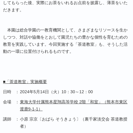
してもらった後、実際にお茶をいれるお点前を披露し、薄茶をいた
だきます。
本園は総合学園の一教育機関として、さまざまなリソースを生か
しつつ、対話や協働をとおして園児たちの豊かな個性を育むための
教育を実践しています。今回実施する「茶道教室」も、そうした活
動の一環に位置付けられるものです。
■「茶道教室」実施概要
日時
：
2024年5月14日（火）10：30～12：00
会場
：
東海大学付属熊本星翔高等学校
2
階「和室」（熊本市東区
渡鹿
9-1-1
）
講師
：
小原 宗京〔おばら そうきょう〕（裏千家淡交会 茶道教授
者）