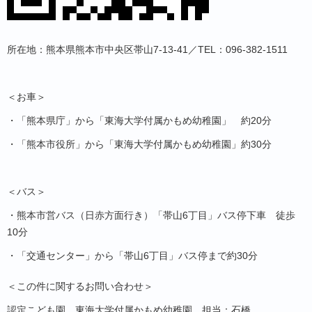
所在地：熊本県熊本市中央区帯山7-13-41／TEL：096-382-1511
＜お車＞
・「熊本県庁」から「東海大学付属かもめ幼稚園」 約
20
分
・「熊本市役所」から「東海大学付属かもめ幼稚園」約
30
分
＜バス＞
・熊本市営バス（日赤方面行き）「帯山
6
丁目」バス停下車 徒歩
10
分
・「交通センター」から「帯山
6
丁目」バス停まで約
30
分
＜この件に関するお問い合わせ＞
認定こども園 東海大学付属かもめ幼稚園 担当：石橋