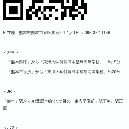
所在地：熊本県熊本市東区渡鹿9-1-1／TEL：096-382-1146
＜お車＞
・「熊本県庁」から「東海大学付属熊本星翔高等学校」 約
15
分
・「熊本市役所」から「東海大学付属熊本星翔高等学校」約
20
分
＜
JR
＞
「熊本」駅から
JR
豊肥本線で
5
つ目の「東海学園前」駅下車、駅正
面
＜バス＞