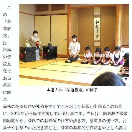
こ
の
「茶
道教
室」
は、
日本
の伝
統文
化で
ある
茶道
に触
れ、
品格のある所作や礼儀を学んでもらおうと新茶が出回るこの時期
に、2012年から毎年実施している行事です。当日は、同高校の茶道
部顧問から、茶席でのお辞儀の仕方や歩き方、茶道具の使い方、お
菓子やお茶のいただき方など、茶道の基本的な作法をやさしく説明