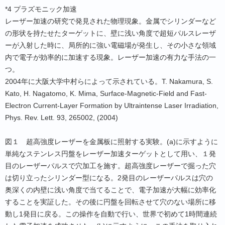
*4 プラズモニック加速
レーザー加速の研究で発見された物理現象。金属でシリンダーなど
の形状を持たせたターゲットに、壁に浅い角度で超短パルスレーザ
ーが入射した時に、局所的に強い電磁場が発生し、その小さな領域
内で電子が効率的に加速する現象。レーザー加速の有力な手法の一
つ。
2004年に大阪大学中村らによって示されている。T. Nakamura, S.
Kato, H. Nagatomo, K. Mima, Surface-Magnetic-Field and Fast-
Electron Current-Layer Formation by Ultraintense Laser Irradiation,
Phys. Rev. Lett. 93, 265002, (2004)
図１ 超高強度レーザーを金属板に照射する実験。(a)に示すように
単純なステンレス円盤をレーザー加速ターゲットとして用い、１発
目のレーザーパルスで穴加工を施す。超高強度レーザーで掘った穴
は切り立ったシリンダー型になる。2発目のレーザーパルスは穴の
奥深くの内壁に浅い角度で当てることで、電子加速が大幅に効率化
することを実証した。その後に円盤を回転させて穴のない場所に移
動し1発目に戻る。この操作を自動で行い、世界で初めて1時間連続