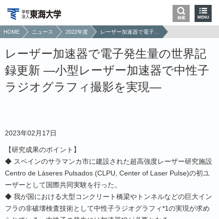
MENU
検索
HOME
ニュース
2022年度
レーザー加速器で電子発生量の世界記録更新 ―小型レーザー加速器で中性子ラジオグラフィ撮影を実現―
レーザー加速器で電子発生量の世界記
録更新 ―小型レーザー加速器で中性子
ラジオグラフィ撮影を実現―
2023年02月17日
【研究成果のポイント】
◆ スペインのサラマンカ市に建設された超高強度レーザー研究施設
Centro de Láseres Pulsados (CLPU, Center of Laser Pulse)の初ユ
ーザーとして国際共同実験を行った。
◆ 我が国における大型コンクリート橋梁やトンネルなどの巨大イン
フラの非破壊検査技術として中性子ラジオグラフィ*1の実現が求め