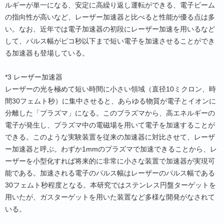
ルギーが単一になる、安定に高繰り返し運転ができる、電子ビーム
の指向性が高いなど、レーザー加速器と比べると性能が優る点は多
い。なお、近年では電子加速器の初段にレーザー加速を用いるなど
して、パルス幅がピコ秒以下まで短い電子を加速させることができ
る加速器も登場している。
*3 レーザー加速器
レーザーの光を極めて短い時間に小さい領域（直径10ミクロン、時
間30フェムト秒）に集中させると、あらゆる物質が電子とイオンに
分離した「プラズマ」になる。このプラズマから、高エネルギーの
電子が発生し、プラズマ中の電磁場を用いて電子を加速することが
できる。このような実験装置を従来の加速器に対比させて、レーザ
ー加速器と呼ぶ。わずか1mmのプラズマで加速できることから、レ
ーザーを小型化すれば将来的に非常に小さな装置で加速器が実現可
能である。加速される電子のパルス幅はレーザーのパルス幅である
30フェムト秒程度となる。本研究ではステンレス円盤ターゲットを
用いたが、ガスターゲットを用いた装置など多様な開発がなされて
いる。