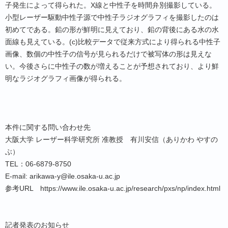
子発生によって得られた。X線と中性子を時間弁別撮影している。
小型レーザー駆動中性子源で中性子ラジオグラフィを撮影したのは
初めてである。鉛の形が鮮明に見えており、鉛の背後にある水の水
面線も見えている。(c)比較データで従来方式により得られる中性子
画像、数個の中性子の信号が見られるだけで被写体の形は見えな
い。今後さらに中性子の数が増えることが予想されており、より鮮
明なラジオグラフィ画像が得られる。
本件に関する問い合わせ先
大阪大学 レーザー科学研究所 准教授 有川安信（ありかわ やすの
ぶ）
TEL：06-6879-8750
E-mail: arikawa-y@ile.osaka-u.ac.jp
参考URL https://www.ile.osaka-u.ac.jp/research/pxs/np/index.html
記者発表のお知らせ