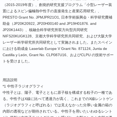
（2015-2019年度）、創発的研究支援プログラム「小型レーザー装
置によるスピン偏極熱中性子の直接発生と産業応用研究」、
PRESTO Grant No. JPMJPR21O1, 日本学術振興会・科学研究費補
助金（JP20K20922, JP20H00140 and JP19H01876. and
JP20K1443）、核融合科学研究所双方向型共同研究
NIFS20KUGK128、京都大学科学研究所共同研究、および大阪大学
レーザー科学研究所共同研究として実施されました。またスペイン
における助成金 Laserlab Europe V Grant No. 871124, Junta de
Castilla y León, Grant No. CLP087U16、およびCLPU の技術サポー
トを受けました。
用語説明
*1 中性子ラジオグラフィ
中性子とは、陽子、電子とともに原子核を構成する粒子の一種であ
る。中性子はX線に比べて透過力が高く、これまでのX線レントゲン
（ラジオグラフィと呼ばれる）では見えなかった分厚い金属の箱の
内部の透視などが期待されている。中性子を用いたいわゆるレント