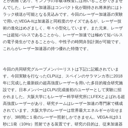
とが困難であり、インフラの非破壊検査には用いることができませ
んでした。レーザー加速器はコンパクト化が期待され将来的にはト
ラック積送が可能となる見込みです。今回のレーザー加速器の実験
で用いたVEGA-IIは加速器と同程度のサイズであるが、レーザー技
術の進化はめざましく、年々小型化しています。また元来、レーザ
ーは超短パルスであることから、レーザー加速では極めて短パルス
の電子発生ができることから、中性子の時間弁別計測が可能です。
これらがレーザー加速器の持つ優れた特徴です。
今回の共同研究グループメンバーリストは下記に記載されていま
す。今回実験を行なったCLPUは、スペインのサラマンカ市に2018
年に完成した最新鋭の超高強度レーザーを用いた多目的複合研究施
設です。日本メンバーはCLPU完成後初のユーザーとして実験に招
かれました。大阪大学にもレーザー科学研究所にLFEXとよばれる超
高強度レーザーがあり、研究チームはレーザー加速の専門家で構成
されています。大阪大学のレーザーは世界最大エネルギーが出せま
すが、3時間に１発のレーザー照射しかできません。VEGA-IIは0.1
秒に1発（10Hz）照射できる装置です。研究の目的は、従来加速器