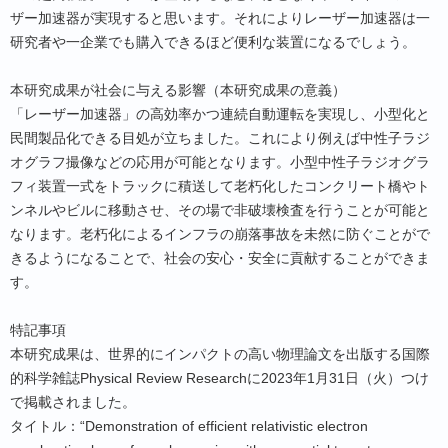
ザー加速器が実現すると思います。それによりレーザー加速器は一
研究者や一企業でも購入できるほど便利な装置になるでしょう。
本研究成果が社会に与える影響（本研究成果の意義）
「レーザー加速器」の高効率かつ連続自動運転を実現し、小型化と
民間製品化できる目処が立ちました。これにより例えば中性子ラジ
オグラフ撮像などの応用が可能となります。小型中性子ラジオグラ
フィ装置一式をトラックに積送して老朽化したコンクリート橋やト
ンネルやビルに移動させ、その場で非破壊検査を行うことが可能と
なります。老朽化によるインフラの崩落事故を未然に防ぐことがで
きるようになることで、社会の安心・安全に貢献することができま
す。
特記事項
本研究成果は、世界的にインパクトの高い物理論文を出版する国際
的科学雑誌Physical Review Researchに2023年1月31日（火）つけ
で掲載されました。
タイトル：“Demonstration of efficient relativistic electron