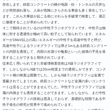
存在します。鉄筋コンクリートの橋や地面・柱・トンネルの天井な
どが突然崩れ落ち、人命が危険にさらされる事故も多く発生してい
ます。これら大事故が起こる前にそれらを非破壊で検査して、適正
に修復することが求められています。
そこで期待されているのが中性子ラジオグラフィです。中性子は物
体に対する透過性が極めて高い粒子として知られています。エネル
ギーが1MeV以上の高いエネルギーの中性子を高速中性子と呼び、
高速中性子によるラジオグラフィでは厚さ1mもある鉄筋コンクリー
トの内部を透視して、内部の水溜りや亀裂といった崩壊の予兆を発
見することができると期待されています。
従来広く用いられてきた非破壊検査技術はX線ラジオグラフィで
す。しかしながらX線では20cm程度までの透視しかできず、コンク
リート橋の検査は困難でした。しかもX線ラジオグラフィは金属で
遮蔽されてしまうため、鉄筋コンクリートなど金属の多いコンクリ
ートは見ることができませんでした。中性子ラジオフラフィでは金
属の内側までも透視することができます。しかしながら、まだ中性
子ラジオグラフィの技術は普及しておらず、基礎的な段階である中
性子発生の研究が世界中で進められています。