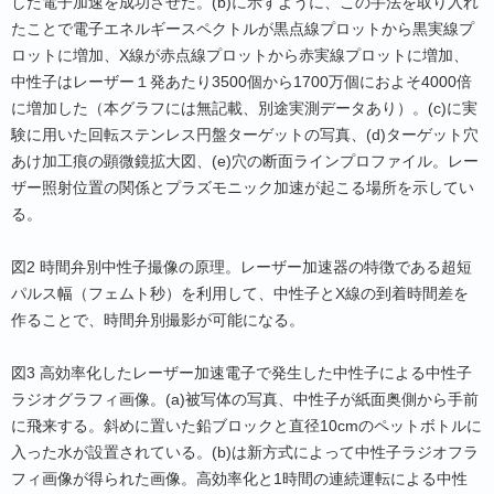
した電子加速を成功させた。(b)に示すように、この手法を取り入れ
たことで電子エネルギースペクトルが黒点線プロットから黒実線プ
ロットに増加、X線が赤点線プロットから赤実線プロットに増加、
中性子はレーザー１発あたり3500個から1700万個におよそ4000倍
に増加した（本グラフには無記載、別途実測データあり）。(c)に実
験に用いた回転ステンレス円盤ターゲットの写真、(d)ターゲット穴
あけ加工痕の顕微鏡拡大図、(e)穴の断面ラインプロファイル。レー
ザー照射位置の関係とプラズモニック加速が起こる場所を示してい
る。
図2 時間弁別中性子撮像の原理。レーザー加速器の特徴である超短
パルス幅（フェムト秒）を利用して、中性子とX線の到着時間差を
作ることで、時間弁別撮影が可能になる。
図3 高効率化したレーザー加速電子で発生した中性子による中性子
ラジオグラフィ画像。(a)被写体の写真、中性子が紙面奥側から手前
に飛来する。斜めに置いた鉛ブロックと直径10cmのペットボトルに
入った水が設置されている。(b)は新方式によって中性子ラジオフラ
フィ画像が得られた画像。高効率化と1時間の連続運転による中性