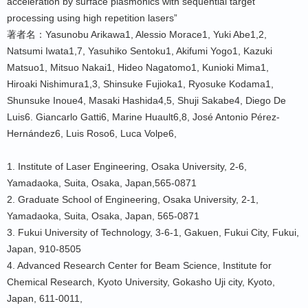
acceleration by surface plasmonics with sequential target
processing using high repetition lasers”
著者名：Yasunobu Arikawa1, Alessio Morace1, Yuki Abe1,2,
Natsumi Iwata1,7, Yasuhiko Sentoku1, Akifumi Yogo1, Kazuki
Matsuo1, Mitsuo Nakai1, Hideo Nagatomo1, Kunioki Mima1,
Hiroaki Nishimura1,3, Shinsuke Fujioka1, Ryosuke Kodama1,
Shunsuke Inoue4, Masaki Hashida4,5, Shuji Sakabe4, Diego De
Luis6. Giancarlo Gatti6, Marine Huault6,8, José Antonio Pérez-
Hernández6, Luis Roso6, Luca Volpe6,
1. Institute of Laser Engineering, Osaka University, 2-6,
Yamadaoka, Suita, Osaka, Japan,565-0871
2. Graduate School of Engineering, Osaka University, 2-1,
Yamadaoka, Suita, Osaka, Japan, 565-0871
3. Fukui University of Technology, 3-6-1, Gakuen, Fukui City, Fukui,
Japan, 910-8505
4. Advanced Research Center for Beam Science, Institute for
Chemical Research, Kyoto University, Gokasho Uji city, Kyoto,
Japan, 611-0011,