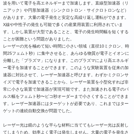
波を用いて電子を高エネルギーまで加速します。直線型加速器（リ
ニアック）や円形加速器（シンクロトロン・サイクロトロンなど）
があります。大量の電子発生と安定な高繰り返し運転ができます。
X線や中性子の発生も可能で多くの産業用装置に利用されていま
す。しかし装置が大型であることと、電子の発生時間幅を短くする
ことが困難という問題がありました。
レーザーの光を極めて短い時間に小さい領域（直径10ミクロン、時
間25フェムト秒）に集中させると、あらゆる物質が電子とイオンに
分離した「プラズマ」になります。このプラズマにより高エネルギ
ー電子を加速することができます。このような実験装置を従来の加
速器に対比させて、レーザー加速器と呼びます。わずかミクロンサ
イズで電子を加速できることから、レーザー装置を小型化すれば非
常に小さな装置で加速器が実現可能です。また加速される電子のパ
ルス幅をフェムト秒〜ピコ秒オーダーまで小さくすることができま
す。レーザー加速器にはターゲットが必要であり、これまではター
ゲットの連続自動交換が問題でした。
レーザー光は鏡のような平らな材料に当ててもレーザー光は反射し
てしまうため、効率よく電子は発生しません。大量の電子を発生さ