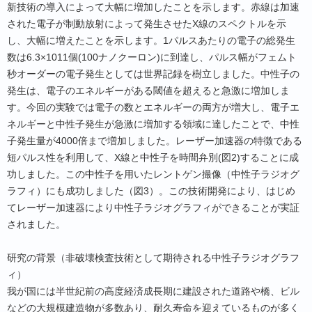
新技術の導入によって大幅に増加したことを示します。赤線は加速
された電子が制動放射によって発生させたX線のスペクトルを示
し、大幅に増えたことを示します。1パルスあたりの電子の総発生
数は6.3×1011個(100ナノクーロン)に到達し、パルス幅がフェムト
秒オーダーの電子発生としては世界記録を樹立しました。中性子の
発生は、電子のエネルギーがある閾値を超えると急激に増加しま
す。今回の実験では電子の数とエネルギーの両方が増大し、電子エ
ネルギーと中性子発生が急激に増加する領域に達したことで、中性
子発生量が4000倍まで増加しました。レーザー加速器の特徴である
短パルス性を利用して、X線と中性子を時間弁別(図2)することに成
功しました。この中性子を用いたレントゲン撮像（中性子ラジオグ
ラフィ）にも成功しました（図3）。この技術開発により、はじめ
てレーザー加速器により中性子ラジオグラフィができることが実証
されました。
研究の背景（非破壊検査技術として期待される中性子ラジオグラフ
ィ）
我が国には半世紀前の高度経済成長期に建設された道路や橋、ビル
などの大規模建造物が多数あり、耐久寿命を迎えているものが多く