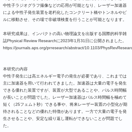
中性子ラジオグラフ撮像などの応用が可能となり、レーザー加速器
による中性子発生装置を老朽化したコンクリート橋やトンネルやビ
ルに移動させ、その場で非破壊検査を行うことが可能となります。
本研究成果は、インパクトの高い物理論文を出版する国際的科学雑
誌Physical Review Researchに2023年1月31日に公開されました。
https://journals.aps.org/prresearch/abstract/10.1103/PhysRevResea
本研究の内容
中性子発生には高エネルギー電子の発生が必要であり、これまでは
主に加速器を用いて行われてきました。加速器は大量の電子を発生
できる優れた装置ですが、装置が大型であることや、パルス時間幅
が長いことが問題でした。レーザー加速器はパルス時間幅を極めて
短く（25フェムト秒）できる事や、将来レーザー装置の小型化が期
待されることなどの優れた特徴があります。一方で大量の電子を発
生させることや、安定な繰り返し運転ができないことが問題でし
た。