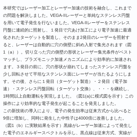
本研究ではレーザー加工とレーザー加速の技術を融合し、これまで
の問題を解決しました。VEGA-IIレーザーと単純なステンレス円盤
を用いて電子発生を行ないました。VEGA-IIレーザーをステンレス
円盤に連続的に照射し、１発目で穴あけ加工により電子加速に最適
化されたターゲットを製造し、そのまま2発目のレーザーを照射す
ると、レーザーは自動的に穴の側壁に斜め入射で集光されます（図
1（a））。切り立った穴の側壁の形状とレーザー集光条件がベスト
マッチし、プラズモニック加速メカニズムにより効率的に加速され
ます。３発目の前に、穴の形状が崩れてしまったステンレス円盤を
少し回転させて平坦なステンレス面にレーザーが当たるようにしま
す。その後、さらに１発目（ターゲット製造）・２発目（電子加
速）・ステンレス円盤回転（ターゲット交換）、・・・を継続し、
1時間以上自動運転を実現しました。（図1(a)に模式図を示す）この
操作により効率的な電子発生が起こることを発見しました。
この新技術の導入により、電子の発生効率は従来方式から比べると
9倍に増加し、同時に発生した中性子は4000倍に改善しました。
（図1（b）に実験結果を示す）黒線がレーザー加速によって発生し
た電子のエネルギースペクトルを示し、黒点線は従来方式、実線が