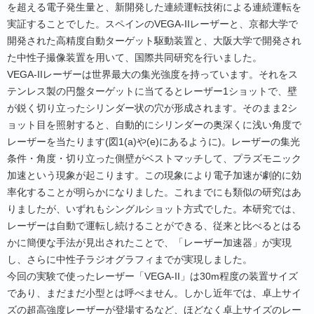
を超える電子発生量と、新開発した連続運転技術による連続運転を
実証することでした。スペインのVEGA-IIレーザーと、京都大学で
開発された高精度自動ターゲット駆動装置と、大阪大学で開発され
た中性子撮像装置を用いて、国際共同研究を行いました。
VEGA-IIレーザーは世界最大の集光強度を持っています。それをス
テンレス製の円盤ターゲットに当てるとレーザー1ショットで、壁
が鋭く切り立ったシリンダー状の穴が形成されます。そのまま2シ
ョット目を照射すると、自動的にシリンダーの奥深くに浅い角度で
レーザーを当たります(図1(a)や(e)にあるように)。レーザーの集光
条件・角度・切り立った側壁がベストマッチして、プラズモニック
加速という現象が起こります。この現象により電子加速が劇的に効
率化することが明らかになりました。これまでにも類似の研究はあ
りましたが、いずれもシングルショット方式でした。本研究では、
レーザーは自動で運転し続けることができる、従来と比べるとはる
かに簡便な手法が見出されたことで、「レーザー加速器」が実現
し、さらに中性子ラジオグラフィまでが実現しました。
今回の実験で使ったレーザー「VEGA-II」は30m程度の装置サイズ
であり、まだまだ小型とは呼べません。しかし近年では、卓上サイ
ズの超高強度レーザーが登場するなど、ほどなく卓上サイズのレー