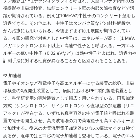
ゲン撮影は中性子ラジオグラフィと呼ばれ、大型コンテナ内部の透
視撮影や非破壊検査、鉄筋コンクリート壁の内部欠陥検査などで活
躍が期待されている。例えば10MeVの中性子のコンクリート壁をも
透過できる。その他にも、中性子はタンパク質などの材料解析や、
がん治療にも用いられる。今後ますます応用展開が期待されてい
る。今回の研究で対象とした中性子は、エネルギーが高く（1 MeV,
メガエレクトロンボルト以上）高速中性子とも呼ばれる。一方エネ
ルギーの低い中性子（0.02 eVなど）は熱中性子とよばれ、透過力や
計測手法に対する性質が異なることから区別されることもある。
*2 加速器
電子やイオンなど荷電粒子を高エネルギーにする装置の総称。非破
壊検査のX線発生装置として、病院におけるPET製剤製造装置とし
て、科学研究用の実験装置として幅広く用いられている。円形加速
方式（シンクロトロン、サイクロトロン）や直線型の加速器（リニ
アック）が存在する。いずれも真空容器の中で電子銃と呼ばれる装
置で電子を発生させ、高周波電場の力で荷電粒子を高エネルギーま
で加速する。従来の大電流型電子加速器のパルス幅はマイクロ秒で
あるが、近年ではピコ秒の電子加速器も登場している。電子のエネ