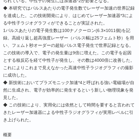
られている。中性子の発生には加速器*2が必要となる。
◆ 本研究ではパルスあたりの電子発生数でレーザー加速の世界記録
を達成した。この技術開発により、はじめてレーザー加速器*3によ
る中性子ラジオグラフィができることが実証された。
1パルスあたりの電子発生数は100ナノクーロン(6.3×1011個)を記
録。高繰り返し超高強度レーザー（パルス幅は25フェムト秒）を用
い、フェムト秒オーダーの超短パルス電子発生で世界記録となる。
この技術の導入で、電子の発生量は9倍に増えた。この電子を起因
とする核反応を経て中性子が発生し、その数は4000倍に改善した。
これによりこれまで見えなかった高速中性子ラジオグラフィの撮影
に成功した。
◆ 新技術においてプラズモニック加速*4と呼ばれる強い電磁場が自
然に生成され、電子が効率的に発生するという新しい物理現象を発
見した。
◆ この技術により、実用化には依然として時間を要すると言われて
きたレーザー加速器による中性子ラジオグラフィが実用レベルに引
き上げられた。
概要