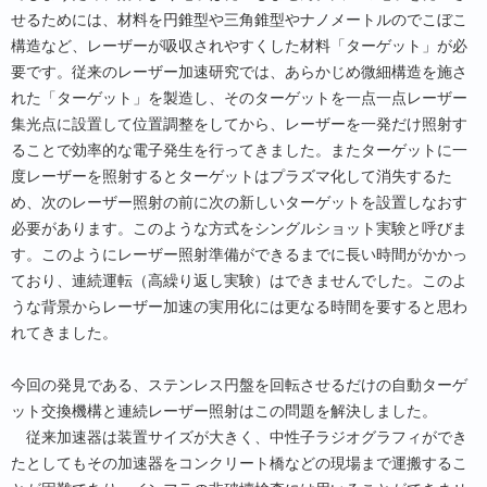
せるためには、材料を円錐型や三角錐型やナノメートルのでこぼこ
構造など、レーザーが吸収されやすくした材料「ターゲット」が必
要です。従来のレーザー加速研究では、あらかじめ微細構造を施さ
れた「ターゲット」を製造し、そのターゲットを一点一点レーザー
集光点に設置して位置調整をしてから、レーザーを一発だけ照射す
ることで効率的な電子発生を行ってきました。またターゲットに一
度レーザーを照射するとターゲットはプラズマ化して消失するた
め、次のレーザー照射の前に次の新しいターゲットを設置しなおす
必要があります。このような方式をシングルショット実験と呼びま
す。このようにレーザー照射準備ができるまでに長い時間がかかっ
ており、連続運転（高繰り返し実験）はできませんでした。このよ
うな背景からレーザー加速の実用化には更なる時間を要すると思わ
れてきました。
今回の発見である、ステンレス円盤を回転させるだけの自動ターゲ
ット交換機構と連続レーザー照射はこの問題を解決しました。
従来加速器は装置サイズが大きく、中性子ラジオグラフィができ
たとしてもその加速器をコンクリート橋などの現場まで運搬するこ