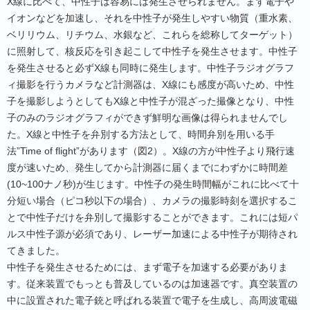
X線に比べて、中性子は容易には発生させられません。まず電子や
イオンなどを加速し、それを中性子が発生しやすい物質（重水素、
ベリリウム、リチウム、水銀など、これらを総称してターゲット）
に照射して、核反応を引き起こして中性子を発生させます。中性子
を発生させると必ずX線も同時に発生します。中性子ラジオグラフ
ィ撮影を行うカメラなど計測器は、X線にも感度が高いため、中性
子を撮影しようとしてもX線と中性子が混ざった撮像となり、中性
子のみのラジオグラフィができず鮮明な画像は得られませんでし
た。X線と中性子を弁別する方法として、時間弁別を用いる手
法”Time of flight”があります（図2）。X線の方が中性子より飛行速
度が速いため、発生してから計測器に届くまでにわずかに時間差
(10~100ナノ秒)が生じます。中性子の発生時間幅がこれに比べて十
分短い場合（ピコ秒以下の場合）、カメラの撮影時刻を選択するこ
とで中性子だけを弁別して撮影することができます。これには短パ
ルス中性子源が必須であり、レーザー加速による中性子が期待され
てきました。
中性子を発生させるためには、まず電子を加速する必要がありま
す。従来装置でもっとも普及しているのは加速器です。真空装置の
中に設置された電子銃と呼ばれる装置で電子を生成し、高周波電磁