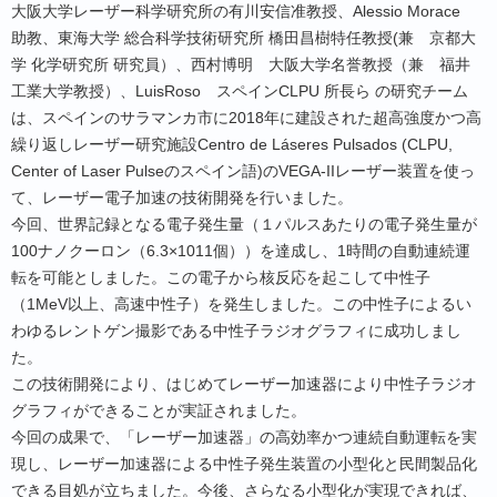
大阪大学レーザー科学研究所の有川安信准教授、Alessio Morace
助教、東海大学 総合科学技術研究所 橋田昌樹特任教授(兼 京都大
学 化学研究所 研究員）、西村博明 大阪大学名誉教授（兼 福井
工業大学教授）、LuisRoso スペインCLPU 所長ら の研究チーム
は、スペインのサラマンカ市に2018年に建設された超高強度かつ高
繰り返しレーザー研究施設Centro de Láseres Pulsados (CLPU,
Center of Laser Pulseのスペイン語)のVEGA-IIレーザー装置を使っ
て、レーザー電子加速の技術開発を行いました。
今回、世界記録となる電子発生量（１パルスあたりの電子発生量が
100ナノクーロン（6.3×1011個））を達成し、1時間の自動連続運
転を可能としました。この電子から核反応を起こして中性子
（1MeV以上、高速中性子）を発生しました。この中性子によるい
わゆるレントゲン撮影である中性子ラジオグラフィに成功しまし
た。
この技術開発により、はじめてレーザー加速器により中性子ラジオ
グラフィができることが実証されました。
今回の成果で、「レーザー加速器」の高効率かつ連続自動運転を実
現し、レーザー加速器による中性子発生装置の小型化と民間製品化
できる目処が立ちました。今後、さらなる小型化が実現できれば、