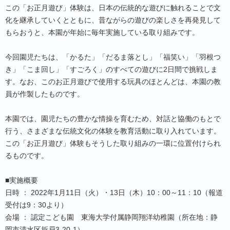
この「お正月遊び」体験は、日本の伝統的な遊びに触れることで文
化を継承していくとともに、昔ながらの遊びの楽しさを再発見して
もらおうと、本園が年始に毎年実施している取り組みです。
今回園児たちは、「かるた」「だるま落とし」「福笑い」「羽根つ
き」「こま回し」「すごろく」のすべての遊びに2日間で挑戦しま
す。なお、このお正月遊びで使用する玩具のほとんどは、本園の教
員が作製したものです。
本園では、園児たちの豊かな情操を育むため、対話と協働のもとで
行う、さまざまな伝統文化の体験を教育活動に取り入れています。
この「お正月遊び」体験もそうした取り組みの一環に位置付けられ
るものです。
■実施概要
日時 ： 2022年1月11日（火）・13日（木）10：00～11：10（報道
受付は9：30より）
会場 ： 認定こども園 東海大学付属静岡翔洋幼稚園（所在地：静
岡市清水区折戸3-20-1）