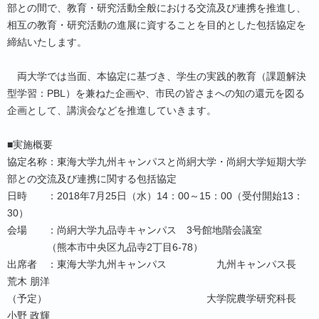
部との間で、教育・研究活動全般における交流及び連携を推進し、
相互の教育・研究活動の進展に資することを目的とした包括協定を
締結いたします。
両大学では当面、本協定に基づき、学生の実践的教育（課題解決
型学習：PBL）を兼ねた企画や、市民の皆さまへの知の還元を図る
企画として、講演会などを推進していきます。
■実施概要
協定名称：東海大学九州キャンパスと尚絅大学・尚絅大学短期大学
部との交流及び連携に関する包括協定
日時 ：2018年7月25日（水）14：00～15：00（受付開始13：
30）
会場 ：尚絅大学九品寺キャンパス 3号館地階会議室
（熊本市中央区九品寺2丁目6-78）
出席者 ：東海大学九州キャンパス 九州キャンパス長
荒木 朋洋
（予定） 大学院農学研究科長
小野 政輝