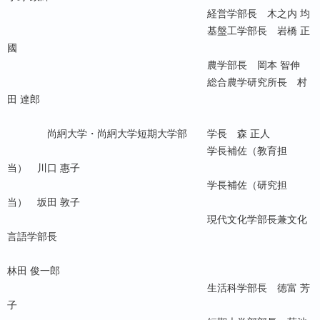
経営学部長 木之内 均
基盤工学部長 岩橋 正
國
農学部長 岡本 智伸
総合農学研究所長 村
田 達郎
尚絅大学・尚絅大学短期大学部 学長 森 正人
学長補佐（教育担
当） 川口 惠子
学長補佐（研究担
当） 坂田 敦子
現代文化学部長兼文化
言語学部長
林田 俊一郎
生活科学部長 徳富 芳
子