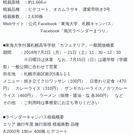
植栽面積 ：約1,666㎡
植栽品種 ：ヒデコート、オカムラサキ、濃紫早咲き3号
植栽株数 ：2,630株
Webサイト：公式 Facebook「東海大学 札幌キャンパス」
Facebook「南沢ラベンダーまつり」
■東海大学付属札幌高等学校「カフェテリア」一般開放概要
期間 ：2018年7月2日（月）～21日（土）11：30～12：30
※日曜日は休業 なお、7月15日（日）は建学祭（学園
祭）一般公開に合わせて営業
所在地 ：札幌市南区南沢5条1-1-1
メニュー：焼き立てクロワッサン（100円）、日替わり定食（470
円）、カレーライス（310円）、ザンギカレーライス／カツカレー
ライス（460円）、ラーメン（味噌・醤油・塩 各360円） など
その他 ：ご利用時は事務室にお立ち寄りください
■ラベンダーキャンパス植栽概要
エリア 施行年度 施行面積 植栽株数 品種
A 2002年 180㎡ 400株 ヒデコート