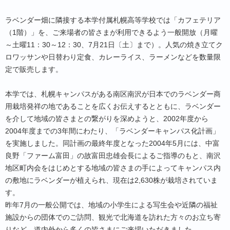
ラベンダー畑に隣接する本学付属札幌高等学校では「カフェテリア
（1階）」を、ご来場者の皆さまが利用できるよう一般開放（月曜
～土曜11：30～12：30、7月21日〔土〕まで）。人気の焼き立てク
ロワッサンや日替わり定食、カレーライス、ラーメンなどを数量限
定で販売します。
本学では、札幌キャンパスがある南区南沢が日本でのラベンダー商
用栽培発祥の地であることを広くお伝えするとともに、ラベンダー
を介して地域の皆さまとの繋がりを深めようと、2002年度から
2004年度までの3年間にわたり、「ラベンダーキャンパス化計画」
を実施しました。同計画の最終年度となった2004年5月には、中富
良野「ファーム富田」の故富田忠雄会長によるご指導のもと、南沢
地区町内会をはじめとする地域の皆さまの手によってキャンパス内
の敷地にラベンダーが植えられ、現在は2,630株が栽培されていま
す。
昨年7月の一般公開では、地域の小学生による写生会や近隣の福祉
施設からの団体でのご訪問、観光で北海道を訪れた方々のお立ち寄
りなど、道内外から多くの皆さまにご来場いただきました。