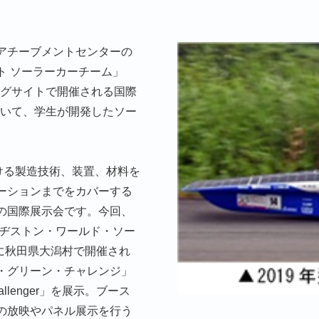
アチーブメントセンターの
ト ソーラーカーチーム」
ッグサイトで開催される国際
id」において、学生が開発したソー
おける製造技術、装置、材料を
ケーションまでをカバーする
の国際展示会です。今回、
リヂストン・ワールド・ソー
月に秋田県大潟村で開催され
・グリーン・チャレンジ」
allenger」を展示。ブース
の放映やパネル展示を行う