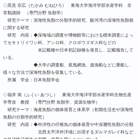
◇髙見 宗広（たかみ むねひろ） 東海大学海洋学部水産学科 非
常勤講師 （専門分野 魚類学）
研究テーマ：深海性魚類の分類学的研究、駿河湾の深海性魚類相
に関する研究
研究 内容：◆深海域の調査や博物館等における標本調査によっ
てセキトリイワシ科、アシロ科、クロボウズギス科などの
未記載種や日本初記録種を発見し、記載報告して
いる。
◆大学の調査船、底曳網漁、遊漁船などに乗船し、
様々な方法で深海性魚類を収集している。
所属 学会：日本魚類学会
◇福井 篤（ふくい あつし） 東海大学海洋学部水産学科生物生産
学専攻 教授 （専門分野 魚類学、資源生物学）
研究テーマ：海産魚類の個体発育と体系学（初期生活史や深海性
魚類の分類学的研究）
研究 内容：◆外洋性の仔稚魚の個体発育や中深層性魚類の分類
北西太平洋外洋域に出現するダルマガレイ科など