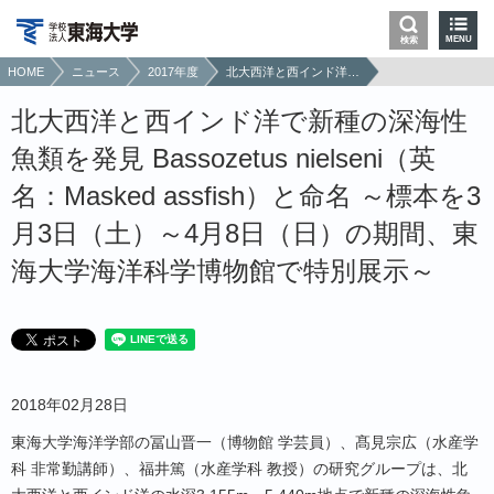
MENU
検索
HOME
ニュース
2017年度
北大西洋と西インド洋で新種の深海性魚類を発見 Bassozetus nielseni（英名：Masked assfish）と命名 ～標本を3月3日（土）～4月8日（日）の期間、東海大学海洋科学博物館で特別展示～
北大西洋と西インド洋で新種の深海性
魚類を発見 Bassozetus nielseni（英
名：Masked assfish）と命名 ～標本を3
月3日（土）～4月8日（日）の期間、東
海大学海洋科学博物館で特別展示～
2018年02月28日
東海大学海洋学部の冨山晋一（博物館 学芸員）、髙見宗広（水産学
科 非常勤講師）、福井篤（水産学科 教授）の研究グループは、北