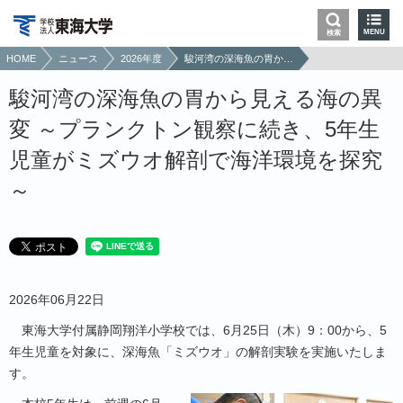
MENU
検索
HOME
ニュース
2026年度
駿河湾の深海魚の胃から見える海の異変 ～プランクトン観察に続き、5年生児童がミズウオ解剖で海洋環境を探究～
駿河湾の深海魚の胃から見える海の異
変 ～プランクトン観察に続き、5年生
児童がミズウオ解剖で海洋環境を探究
～
2026年06月22日
東海大学付属静岡翔洋小学校では、
6
月
25
日（木）
9
：
00
から、
5
年生児童を対象に、深海魚「ミズウオ」の解剖実験を実施いたしま
す。