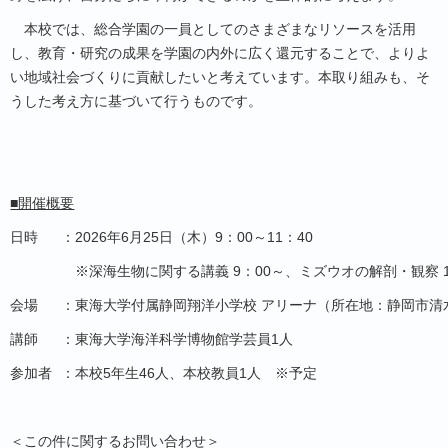
本校では、総合学園の一員としてのさまざまなリソースを活用
し、教育・研究の成果を学園の内外に広く還元することで、よりよ
い地域社会づくりに貢献したいと考えています。本取り組みも、そ
うした考え方に基づいて行うものです。
■開催概要
日時
：
2026
年
6
月
25
日（木）
9
：
00
～
11
：
40
※深海生物に関する講義
9
：
00
～、ミズウオの解剖・観察
会場
：
東海大学付属静岡翔洋小学校 アリーナ（所在地：静岡市清
講師
：
東海大学海洋科学博物館学芸員1人
参加者
：
本校5年生46人、本校教員1人 ※予定
＜この件に関するお問い合わせ＞