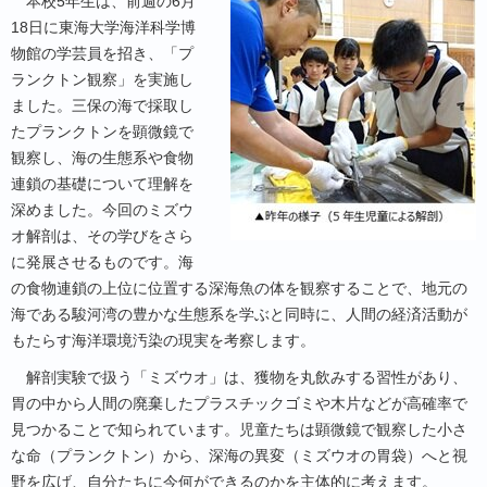
本校
5
年生は、前週の
6
月
18
日に東海大学海洋科学博
物館の学芸員を招き、「プ
ランクトン観察」を実施し
ました。三保の海で採取し
たプランクトンを顕微鏡で
観察し、海の生態系や食物
連鎖の基礎について理解を
深めました。今回のミズウ
オ解剖は、その学びをさら
に発展させるものです。海
の食物連鎖の上位に位置する深海魚の体を観察することで、地元の
海である駿河湾の豊かな生態系を学ぶと同時に、人間の経済活動が
もたらす海洋環境汚染の現実を考察します。
解剖実験で扱う「ミズウオ」は、獲物を丸飲みする習性があり、
胃の中から人間の廃棄したプラスチックゴミや木片などが高確率で
見つかることで知られています。児童たちは顕微鏡で観察した小さ
な命（プランクトン）から、深海の異変（ミズウオの胃袋）へと視
野を広げ、自分たちに今何ができるのかを主体的に考えます。