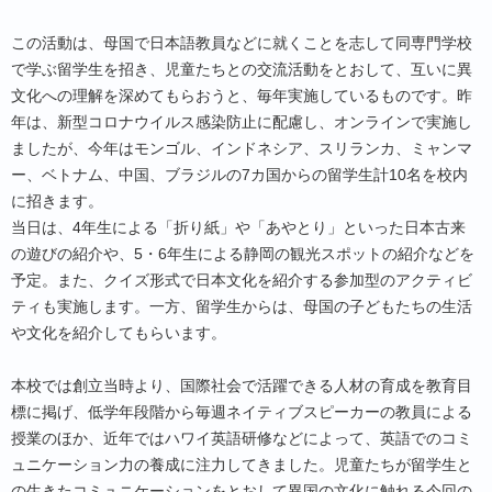
この活動は、母国で日本語教員などに就くことを志して同専門学校
で学ぶ留学生を招き、児童たちとの交流活動をとおして、互いに異
文化への理解を深めてもらおうと、毎年実施しているものです。昨
年は、新型コロナウイルス感染防止に配慮し、オンラインで実施し
ましたが、今年はモンゴル、インドネシア、スリランカ、ミャンマ
ー、ベトナム、中国、ブラジルの7カ国からの留学生計10名を校内
に招きます。
当日は、4年生による「折り紙」や「あやとり」といった日本古来
の遊びの紹介や、5・6年生による静岡の観光スポットの紹介などを
予定。また、クイズ形式で日本文化を紹介する参加型のアクティビ
ティも実施します。一方、留学生からは、母国の子どもたちの生活
や文化を紹介してもらいます。
本校では創立当時より、国際社会で活躍できる人材の育成を教育目
標に掲げ、低学年段階から毎週ネイティブスピーカーの教員による
授業のほか、近年ではハワイ英語研修などによって、英語でのコミ
ュニケーション力の養成に注力してきました。児童たちが留学生と
の生きたコミュニケーションをとおして異国の文化に触れる今回の