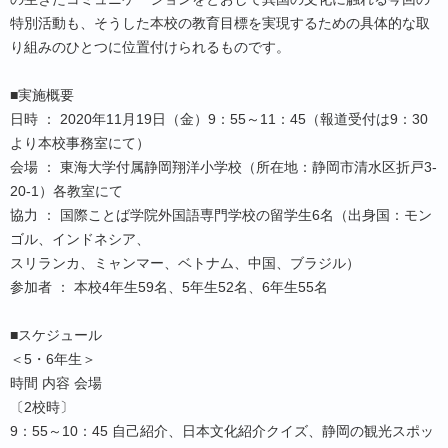
特別活動も、そうした本校の教育目標を実現するための具体的な取
り組みのひとつに位置付けられるものです。
■実施概要
日時 ： 2020年11月19日（金）9：55～11：45（報道受付は9：30
より本校事務室にて）
会場 ： 東海大学付属静岡翔洋小学校（所在地：静岡市清水区折戸3-
20-1）各教室にて
協力 ： 国際ことば学院外国語専門学校の留学生6名（出身国：モン
ゴル、インドネシア、
スリランカ、ミャンマー、ベトナム、中国、ブラジル）
参加者 ： 本校4年生59名、5年生52名、6年生55名
■スケジュール
＜5・6年生＞
時間 内容 会場
〔2校時〕
9：55～10：45 自己紹介、日本文化紹介クイズ、静岡の観光スポッ