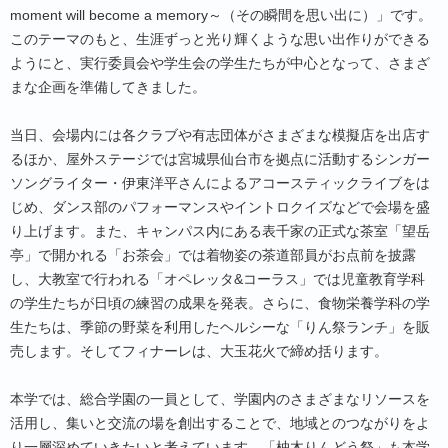
moment will become a memory～（その瞬間を思い出に）」です。
このテーマのもと、生涯ずっと光り輝くような思い出作りができる
ようにと、実行委員会や学生会の学生たちが中心となって、さまざ
まな企画を準備してきました。
当日、会場内には各クラブや有志団体がさまざまな模擬店を出店す
るほか、屋外ステージでは宮城県仙台市を拠点に活動するシンガー
ソングライター・伊東洋平さんによるアコースティックライブをは
じめ、ダンス部のパフォーマンスやイントロクイズなどで会場を盛
り上げます。また、キャンパス内にある表千家の正式な茶室「望岳
亭」で開かれる「お茶会」では着物姿の茶道部員がお点前を披露
し、大教室で行われる「オペレッタ&コーラス」では児童教育学科
の学生たちが日頃の練習の成果を発表。さらに、食物栄養学科の学
生たちは、季節の野菜を利用したヘルシーな「りん祭ランチ」を販
売します。そしてフィナーレは、大玉花火で締め括ります。
本学では、総合学園の一員として、学園内のさまざまなリソースを
活用し、集いと交流の場を創出することで、地域とのつながりをよ
り一層深めていきたいと考えています。「柚木りんどう祭」も本学