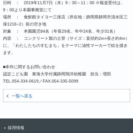
日時 ： 2019年11月7日（木）9：30～11：00 ※報道受付は、
9：00より本園事務室にて
場所 ： 食鮮館タイヨー三保店（所在地：静岡県静岡市清水区三
保1216−2）前の空き地
対象 ： 本園園児84名（年長29名、年中24名、年少31名）
内容 ： コンクリート製の土管（サイズ：直径約2m×長さ約4m）
に、「わたしたちのすむまち」をテーマに油性マーカーで絵を描き
ます。
■本件に関するお問い合わせ
認定こども園 東海大学付属静岡翔洋幼稚園 担当：増田
TEL.054-334-0619／FAX.054-335-5099
一覧へ戻る
採用情報