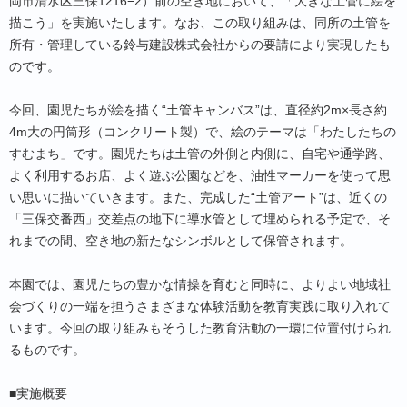
岡市清水区三保1216−2）前の空き地において、「大きな土管に絵を
描こう」を実施いたします。なお、この取り組みは、同所の土管を
所有・管理している鈴与建設株式会社からの要請により実現したも
のです。
今回、園児たちが絵を描く“土管キャンバス”は、直径約2m×長さ約
4m大の円筒形（コンクリート製）で、絵のテーマは「わたしたちの
すむまち」です。園児たちは土管の外側と内側に、自宅や通学路、
よく利用するお店、よく遊ぶ公園などを、油性マーカーを使って思
い思いに描いていきます。また、完成した“土管アート”は、近くの
「三保交番西」交差点の地下に導水管として埋められる予定で、そ
れまでの間、空き地の新たなシンボルとして保管されます。
本園では、園児たちの豊かな情操を育むと同時に、よりよい地域社
会づくりの一端を担うさまざまな体験活動を教育実践に取り入れて
います。今回の取り組みもそうした教育活動の一環に位置付けられ
るものです。
■実施概要