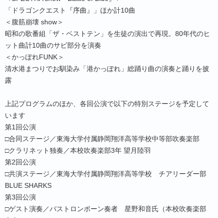
「ドラゴンクエスト『序曲』」ほか計10曲
＜腹筋崩壊 show＞
昭和の歌番組「ザ・ベストテン」を生徒の演出で再現。80年代のヒ
ット曲計10曲のサビ部分を演奏
＜かっぽれFUNK＞
清水港まつりでお馴染み「港かっぽれ」総踊り曲の演奏と踊りを披
露
上記プログラムのほか、各回公演で以下の特別ステージを予定して
います
第1回公演
□合同ステージ／東海大学付属静岡翔洋高等学校中等部吹奏楽部
□クラリネット独奏／本校吹奏楽部3年 望月陸羽
第2回公演
□共演ステージ／東海大学付属静岡翔洋高等学校 チアリーダー部
BLUE SHARKS
第3回公演
□ゲスト演奏／バストロンボーン奏者 星野和音氏（本校吹奏楽部