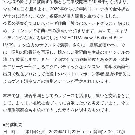
や地域の皆さまに披露する場として本校開校の1999年から始まり、
今回24回目を迎えます。2020年からの2年間はコロナ禍で全体練習
が十分に行えないなか、各部員が個人練習を重ねてきました。
今回の演奏会ではレスピーギ作曲「教会のステンドグラス」をはじ
め、クラシックの名曲5曲の演奏から始まります。続いて、エキサ
イティングな照明を駆使した「SPECTRA show『Battle of Blue
LV.99』」を迫力のサウンドで演奏。さらに「腹筋崩壊show」で
は、昭和の歌番組を再現し、懐かしい歌謡曲を生徒のオリジナルの
演出で披露します。また、全国大会での優勝経験もある強豪・本校
チアリーダー部によるアクロバティックなダンスや、本学吹奏楽部
出身で現在プロとして活躍中のバストロンボーン奏者 星野和音氏に
よるゲスト演奏などの特別ステージが予定されています。
本校では、総合学園としてのリソースを活用し、集いと交流をとお
して、よりよい地域社会づくりに貢献したいと考えています。今回
の定期演奏会も本校のそうした考えを体現するものです。
■開催概要
日 時 ：〔第1回公演〕2022年10月22日（土）開演18:00、終演