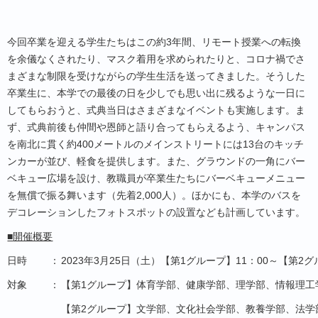
今回卒業を迎える学生たちはこの約3年間、リモート授業への転換
を余儀なくされたり、マスク着用を求められたりと、コロナ禍でさ
まざまな制限を受けながらの学生生活を送ってきました。そうした
卒業生に、本学での最後の日を少しでも思い出に残るような一日に
してもらおうと、式典当日はさまざまなイベントも実施します。ま
ず、式典前後も仲間や恩師と語り合ってもらえるよう、キャンパス
を南北に貫く約400メートルのメインストリートには13台のキッチ
ンカーが並び、軽食を提供します。また、グラウンドの一角にバー
ベキュー広場を設け、教職員が卒業生たちにバーベキューメニュー
を無償で振る舞います（先着2,000人）。ほかにも、本学のバスを
デコレーションしたフォトスポットの設置なども計画しています。
■
開催概要
日時
：
2023年3月25日（土）【第1グループ】11：00～【第2グ
対象
：
【第1グループ】体育学部、健康学部、理学部、情報理工
【第2グループ】文学部、文化社会学部、教養学部、法学