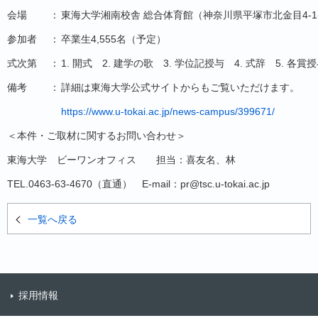
会場
：
東海大学湘南校舎 総合体育館（神奈川県平塚市北金目4-1
参加者
：
卒業生4,555名（予定）
式次第
：
1. 開式 2. 建学の歌 3. 学位記授与 4. 式辞 5. 各賞授
備考
：
詳細は東海大学公式サイトからもご覧いただけます。
https://www.u-tokai.ac.jp/news-campus/399671/
＜本件・ご取材に関するお問い合わせ＞
東海大学 ビーワンオフィス 担当：
喜
友名
、林
TEL.0463-63-4670（直通） E-mail：pr@tsc.u-tokai.ac.jp
一覧へ戻る
採用情報