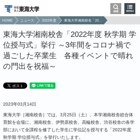
MENU
検索
HOME
ニュース
2022年度
東海大学湘南校舎「2022年度 秋学期 学位授与式」挙行 ～3年間をコロナ禍で過ごした卒業生 各種イベントで晴れの門出を祝福～
東海大学湘南校舎「2022年度 秋学期 学
位授与式」挙行 ～3年間をコロナ禍で
過ごした卒業生 各種イベントで晴れ
の門出を祝福～
2023年03月14日
東海大学［湘南校舎］では、
3
月
25
日（土）、本学湘南校舎総合体
育館を会場に、湘南校舎、伊勢原校舎、高輪校舎、渋谷校舎の各学
部において全課程を修了した学生に学位記を授与する「
2022
年度
秋学期 学位授与式」を挙行いたします。