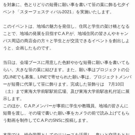
を対象に、色とりどりの短冊に願い事を書いて笹の葉に飾る七夕イ
ベント「スターフェスティバル2021」を実施いたします。
このイベントは、地域の魅力を発信し、住民と学生の架け橋となる
ことで、地域の発展を目指すC.A.P.が、地域住民の皆さんやキャン
パス周辺の商店会の方々と学生とが交流できるイベントを創出しよ
うと、企画したものです。
当日は、会場ブースに用意した色鮮やかな短冊に願い事を書いても
らい、大きな笹の葉に結びます。また、願い事はプロジェクトの公
式LINEでも募集。LINEで寄せられた願い事は、プロジェクトメンバ
ーが短冊に代筆して笹に飾ります。完成した笹飾りは 7月10日
（土）まで東海大学前駅駅前広場、及び東海大学前駅改札付近に展
示します。
このほか、C.A.P.メンバーが事前に学生や教職員、地域の皆さんに
短冊を渡し、その場で書いた願い事をカメラの前で読み上げてもら
う動画を制作してC.A.P.のSNSに投稿します。
本学では、総合学園としてのリソースを活用し、集いと交流をとお